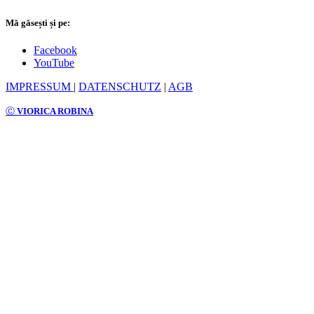
Mă găsești și pe:
Facebook
YouTube
IMPRESSUM
|
DATENSCHUTZ
|
AGB
Ⓒ
VIORICA ROBINA
Search
Menu
Categories
Accessories
Acasă
Despre mine
Magazin
Mpu
Permis Auto
Limba Germană
Întrebări Frecvente
Blog
Contact
Wishlist
Login / Register