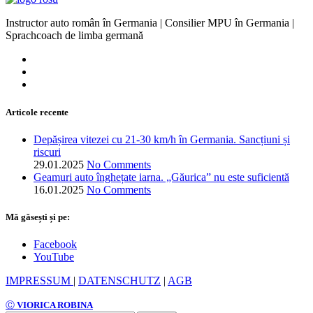
Instructor auto român în Germania | Consilier MPU în Germania |
Sprachcoach de limba germană
Articole recente
Depășirea vitezei cu 21-30 km/h în Germania. Sancțiuni și
riscuri
29.01.2025
No Comments
Geamuri auto înghețate iarna. „Găurica” nu este suficientă
16.01.2025
No Comments
Mă găsești și pe:
Facebook
YouTube
IMPRESSUM
|
DATENSCHUTZ
|
AGB
Ⓒ
VIORICA ROBINA