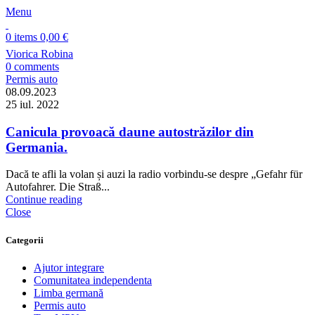
Menu
0
items
0,00
€
Viorica Robina
0
comments
Permis auto
08.09.2023
25 iul. 2022
Canicula provoacă daune autostrăzilor din
Germania.
Dacă te afli la volan și auzi la radio vorbindu-se despre „Gefahr für
Autofahrer. Die Straß...
Continue reading
Close
Categorii
Ajutor integrare
Comunitatea independenta
Limba germană
Permis auto