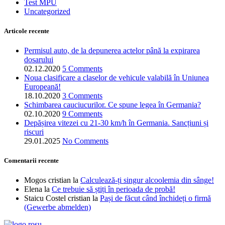
Test MPU
Uncategorized
Articole recente
Permisul auto, de la depunerea actelor până la expirarea
dosarului
02.12.2020
5 Comments
Noua clasificare a claselor de vehicule valabilă în Uniunea
Europeană!
18.10.2020
3 Comments
Schimbarea cauciucurilor. Ce spune legea în Germania?
02.10.2020
9 Comments
Depășirea vitezei cu 21-30 km/h în Germania. Sancțiuni și
riscuri
29.01.2025
No Comments
Comentarii recente
Mogos cristian
la
Calculează-ți singur alcoolemia din sânge!
Elena
la
Ce trebuie să știți în perioada de probă!
Staicu Costel cristian
la
Pași de făcut când închideți o firmă
(Gewerbe abmelden)