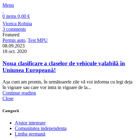
Menu
0
items
0,00
€
Viorica Robina
3
comments
Featured
Permis auto
,
Test MPU
08.09.2023
18 oct. 2020
Noua clasificare a claselor de vehicule valabilă în
Uniunea Europeană!
Așa cum am promis, în următoarele zile vă voi informa cu legi deja
în vigoare sau care vor intra in vigoare de la...
Continue reading
Close
Categorii
Ajutor integrare
Comunitatea independenta
Limba germană