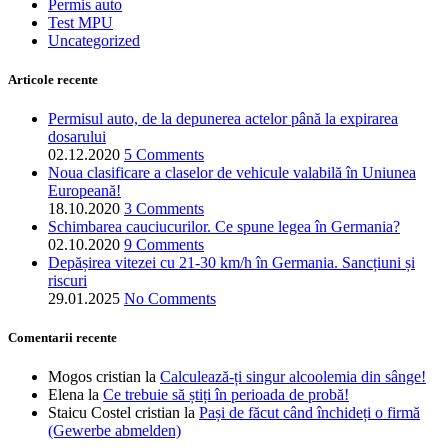
Permis auto
Test MPU
Uncategorized
Articole recente
Permisul auto, de la depunerea actelor până la expirarea
dosarului
02.12.2020
5 Comments
Noua clasificare a claselor de vehicule valabilă în Uniunea
Europeană!
18.10.2020
3 Comments
Schimbarea cauciucurilor. Ce spune legea în Germania?
02.10.2020
9 Comments
Depășirea vitezei cu 21-30 km/h în Germania. Sancțiuni și
riscuri
29.01.2025
No Comments
Comentarii recente
Mogos cristian
la
Calculează-ți singur alcoolemia din sânge!
Elena
la
Ce trebuie să știți în perioada de probă!
Staicu Costel cristian
la
Pași de făcut când închideți o firmă
(Gewerbe abmelden)