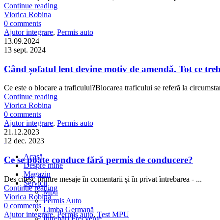
Continue reading
Viorica Robina
0
comments
Ajutor integrare
,
Permis auto
13.09.2024
13 sept. 2024
Când șofatul lent devine motiv de amendă. Tot ce trebu
Ce este o blocare a traficului?Blocarea traficului se referă la circumstanț
Continue reading
Viorica Robina
0
comments
Ajutor integrare
,
Permis auto
21.12.2023
12 dec. 2023
Acasă
Ce se poate conduce fără permis de conducere?
Despre mine
Magazin
Des citesc printre mesaje în comentarii și în privat întrebarea - ...
Servicii
Continue reading
Mpu
Viorica Robina
Permis Auto
0
comments
Limba Germană
Ajutor integrare
,
Permis auto
,
Test MPU
Întrebări Frecvente