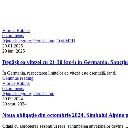
Viorica Robina
0
comments
Ajutor integrare
,
Permis auto
,
Test MPU
29.01.2025
29 ian. 2025
Depășirea vitezei cu 21-30 km/h în Germania. Sancțiun
În Germania, respectarea limitelor de viteză este esențială, iar d...
Continue reading
Viorica Robina
0
comments
Ajutor integrare
,
Permis auto
30.09.2024
30 sept. 2024
Noua obligație din octombrie 2024. Simbolul Alpine pe 
Odată cu apropierea sezonului rece, schimbarea anvelopelor devine ...