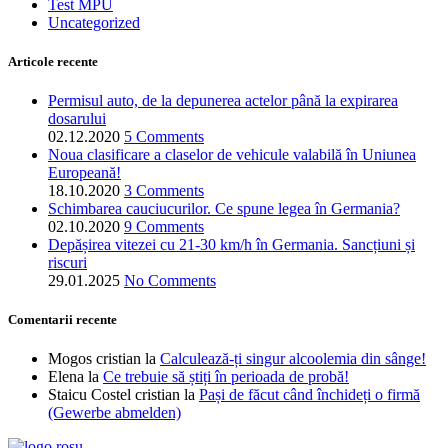
Test MPU
Uncategorized
Articole recente
Permisul auto, de la depunerea actelor până la expirarea
dosarului
02.12.2020
5 Comments
Noua clasificare a claselor de vehicule valabilă în Uniunea
Europeană!
18.10.2020
3 Comments
Schimbarea cauciucurilor. Ce spune legea în Germania?
02.10.2020
9 Comments
Depășirea vitezei cu 21-30 km/h în Germania. Sancțiuni și
riscuri
29.01.2025
No Comments
Comentarii recente
Mogos cristian
la
Calculează-ți singur alcoolemia din sânge!
Elena
la
Ce trebuie să știți în perioada de probă!
Staicu Costel cristian
la
Pași de făcut când închideți o firmă
(Gewerbe abmelden)