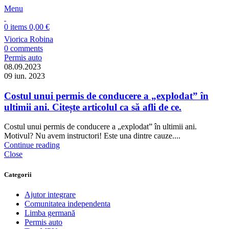
Menu
0
items
0,00
€
Viorica Robina
0
comments
Permis auto
08.09.2023
09 iun. 2023
Costul unui permis de conducere a „explodat” în
ultimii ani. Citește articolul ca să afli de ce.
Costul unui permis de conducere a „explodat” în ultimii ani.
Motivul? Nu avem instructori! Este una dintre cauze....
Continue reading
Close
Categorii
Ajutor integrare
Comunitatea independenta
Limba germană
Permis auto