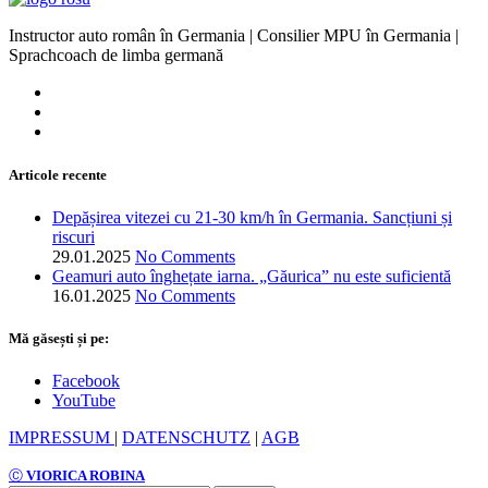
Instructor auto român în Germania | Consilier MPU în Germania |
Sprachcoach de limba germană
Articole recente
Depășirea vitezei cu 21-30 km/h în Germania. Sancțiuni și
riscuri
29.01.2025
No Comments
Geamuri auto înghețate iarna. „Găurica” nu este suficientă
16.01.2025
No Comments
Mă găsești și pe:
Facebook
YouTube
IMPRESSUM
|
DATENSCHUTZ
|
AGB
Ⓒ
VIORICA ROBINA