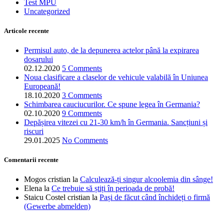
Test MPU
Uncategorized
Articole recente
Permisul auto, de la depunerea actelor până la expirarea
dosarului
02.12.2020
5 Comments
Noua clasificare a claselor de vehicule valabilă în Uniunea
Europeană!
18.10.2020
3 Comments
Schimbarea cauciucurilor. Ce spune legea în Germania?
02.10.2020
9 Comments
Depășirea vitezei cu 21-30 km/h în Germania. Sancțiuni și
riscuri
29.01.2025
No Comments
Comentarii recente
Mogos cristian
la
Calculează-ți singur alcoolemia din sânge!
Elena
la
Ce trebuie să știți în perioada de probă!
Staicu Costel cristian
la
Pași de făcut când închideți o firmă
(Gewerbe abmelden)