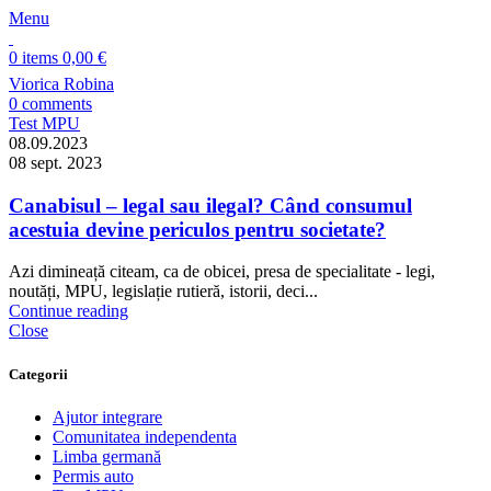
Menu
0
items
0,00
€
Viorica Robina
0
comments
Test MPU
08.09.2023
08 sept. 2023
Canabisul – legal sau ilegal? Când consumul
acestuia devine periculos pentru societate?
Azi dimineață citeam, ca de obicei, presa de specialitate - legi,
noutăți, MPU, legislație rutieră, istorii, deci...
Continue reading
Close
Categorii
Ajutor integrare
Comunitatea independenta
Limba germană
Permis auto