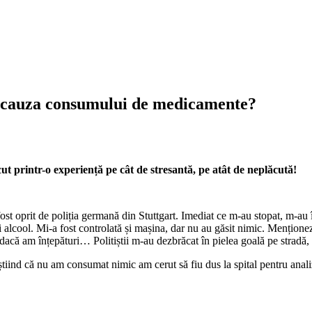
in cauza consumului de medicamente?
ut printr-o experiență pe cât de stresantă, pe atât de neplăcută!
ost oprit de poliția germană din Stuttgart. Imediat ce m-au stopat, m-
și alcool. Mi-a fost controlată și mașina, dar nu au găsit nimic. Mențio
dacă am înțepături… Politiștii m-au dezbrăcat în pielea goală pe stradă,
tiind că nu am consumat nimic am cerut să fiu dus la spital pentru anal