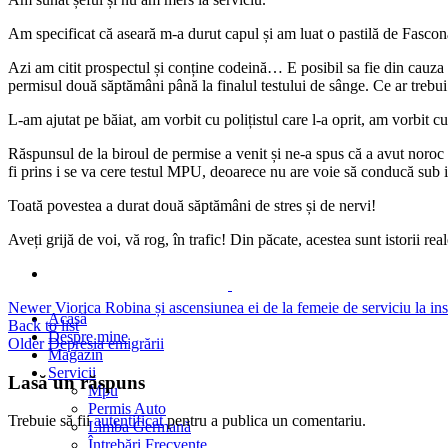
Am specificat că aseară m-a durut capul și am luat o pastilă de Fasconal
Azi am citit prospectul și conține codeină… E posibil sa fie din cauza 
permisul două săptămâni până la finalul testului de sânge. Ce ar treb
L-am ajutat pe băiat, am vorbit cu polițistul care l-a oprit, am vorbit 
Răspunsul de la biroul de permise a venit și ne-a spus că a avut noroc
fi prins i se va cere testul MPU, deoarece nu are voie să conducă sub 
Toată povestea a durat două săptămâni de stres și de nervi!
Aveți grijă de voi, vă rog, în trafic! Din păcate, acestea sunt istorii rea
Newer
Viorica Robina și ascensiunea ei de la femeie de serviciu la in
Back to list
Older
Depresia emigrării
Lasă un răspuns
Trebuie să fii
autentificat
pentru a publica un comentariu.