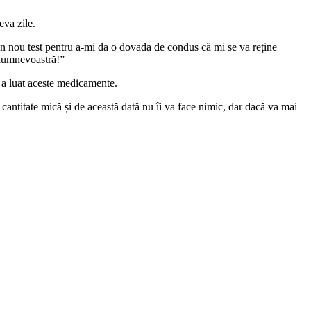
eva zile.
 un nou test pentru a-mi da o dovada de condus că mi se va reține
 dumnevoastră!”
l a luat aceste medicamente.
antitate mică și de această dată nu îi va face nimic, dar dacă va mai