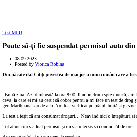
Acasă
Despre mine
Magazin
Servicii
Test MPU
Mpu
Permis Auto
Poate să-ți fie suspendat permisul auto d
Limba Germană
Întrebări Frecvente
08.09.2023
Blog
Posted by
Viorica Robina
Contact
Din păcate da! Citiți povestea de mai jos a unui român care a trec
Login / Register
Search
Search
Wishlist
“Bună ziua! Azi dimineață la ora 8:00, fiind în drum spre muncă, am f
0
items
0,00
€
ceva, la care ei mi-au cerut să cobor pentru a-mi face un test de drog 
Menu
gen Marihuana sau de alta. Am fost verificat pe mâini, burtă și glezne 
0
items
0,00
€
La test a ieșit că am consumat droguri… Neavând nici o înțepătură și ș
Tot atunci mi s-a luat permisul și mi s-a interzis să conduc 24 de ore.
Am sunat șeful și nu am mers la serviciu.