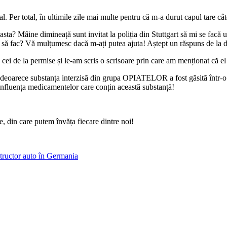
. Per total, în ultimile zile mai multe pentru că m-a durut capul tare cât
asta? Mâine dimineață sunt invitat la poliția din Stuttgart să mi se facă
ui să fac? Vă mulțumesc dacă m-ați putea ajuta! Aștept un răspuns de la
cu cei de la permise și le-am scris o scrisoare prin care am menționat că e
 deoarece substanța interzisă din grupa OPIATELOR a fost găsită într-o c
influența medicamentelor care conțin această substanță!
le, din care putem învăța fiecare dintre noi!
structor auto în Germania