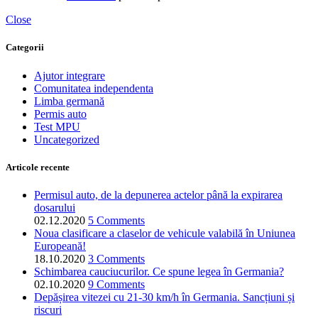
Close
Categorii
Ajutor integrare
Comunitatea independenta
Limba germană
Permis auto
Test MPU
Uncategorized
Articole recente
Permisul auto, de la depunerea actelor până la expirarea
dosarului
02.12.2020
5 Comments
Noua clasificare a claselor de vehicule valabilă în Uniunea
Europeană!
18.10.2020
3 Comments
Schimbarea cauciucurilor. Ce spune legea în Germania?
02.10.2020
9 Comments
Depășirea vitezei cu 21-30 km/h în Germania. Sancțiuni și
riscuri