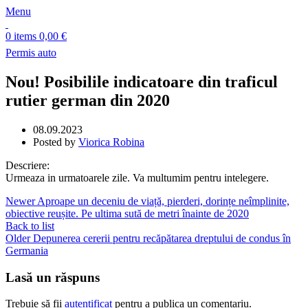
Menu
0
items
0,00
€
Permis auto
Nou! Posibilile indicatoare din traficul
rutier german din 2020
08.09.2023
Posted by
Viorica Robina
Descriere:
Urmeaza in urmatoarele zile. Va multumim pentru intelegere.
Newer
Aproape un deceniu de viață, pierderi, dorințe neîmplinite,
obiective reușite. Pe ultima sută de metri înainte de 2020
Back to list
Older
Depunerea cererii pentru recăpătarea dreptului de condus în
Germania
Lasă un răspuns
Trebuie să fii
autentificat
pentru a publica un comentariu.