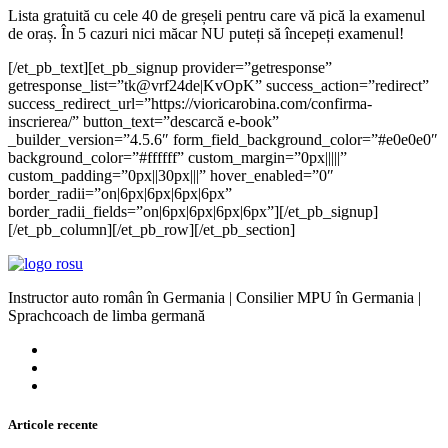
Lista gratuită cu cele 40 de greșeli pentru care vă pică la examenul
de oraș. În 5 cazuri nici măcar NU puteți să începeți examenul!
[/et_pb_text][et_pb_signup provider=”getresponse”
getresponse_list=”tk@vrf24de|KvOpK” success_action=”redirect”
success_redirect_url=”https://vioricarobina.com/confirma-
inscrierea/” button_text=”descarcă e-book”
_builder_version=”4.5.6″ form_field_background_color=”#e0e0e0″
background_color=”#ffffff” custom_margin=”0px|||||”
custom_padding=”0px||30px|||” hover_enabled=”0″
border_radii=”on|6px|6px|6px|6px”
border_radii_fields=”on|6px|6px|6px|6px”][/et_pb_signup]
[/et_pb_column][/et_pb_row][/et_pb_section]
Instructor auto român în Germania | Consilier MPU în Germania |
Sprachcoach de limba germană
Articole recente