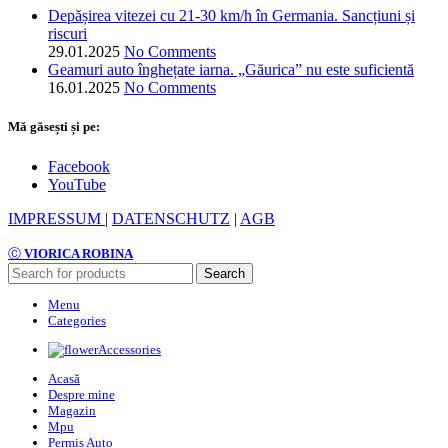
Depășirea vitezei cu 21-30 km/h în Germania. Sancțiuni și
riscuri
29.01.2025
No Comments
Geamuri auto înghețate iarna. „Găurica” nu este suficientă
16.01.2025
No Comments
Mă găsești și pe:
Facebook
YouTube
IMPRESSUM
|
DATENSCHUTZ
|
AGB
Ⓒ
VIORICA ROBINA
Search
Menu
Categories
Accessories
Acasă
Despre mine
Magazin
Mpu
Permis Auto