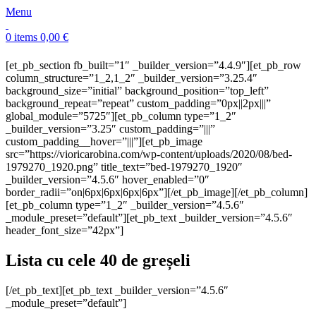
Menu
0
items
0,00
€
[et_pb_section fb_built=”1″ _builder_version=”4.4.9″][et_pb_row
column_structure=”1_2,1_2″ _builder_version=”3.25.4″
background_size=”initial” background_position=”top_left”
background_repeat=”repeat” custom_padding=”0px||2px|||”
global_module=”5725″][et_pb_column type=”1_2″
_builder_version=”3.25″ custom_padding=”|||”
custom_padding__hover=”|||”][et_pb_image
src=”https://vioricarobina.com/wp-content/uploads/2020/08/bed-
1979270_1920.png” title_text=”bed-1979270_1920″
_builder_version=”4.5.6″ hover_enabled=”0″
border_radii=”on|6px|6px|6px|6px”][/et_pb_image][/et_pb_column]
[et_pb_column type=”1_2″ _builder_version=”4.5.6″
_module_preset=”default”][et_pb_text _builder_version=”4.5.6″
header_font_size=”42px”]
Lista cu cele 40 de greșeli
[/et_pb_text][et_pb_text _builder_version=”4.5.6″
_module_preset=”default”]