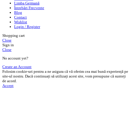
Limba Germană
Întrebări Frecvente
Blog
Contact
Wishlist
Login / Register
Shopping cart
Close
Sign in
Close
No account yet?
Create an Account
Folosim cookie-uri pentru a ne asigura că vă oferim cea mai bună experiență pe
site-ul nostru. Dacă continuați să utilizați acest site, vom presupune că sunteți
de acord.
Accept