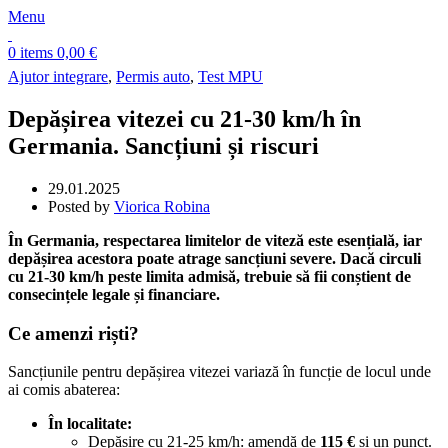
Menu
0
items
0,00
€
Ajutor integrare
,
Permis auto
,
Test MPU
Depășirea vitezei cu 21-30 km/h în
Germania. Sancțiuni și riscuri
29.01.2025
Posted by
Viorica Robina
În Germania, respectarea limitelor de viteză este esențială, iar
depășirea acestora poate atrage sancțiuni severe. Dacă circuli
cu 21-30 km/h peste limita admisă, trebuie să fii conștient de
consecințele legale și financiare.
Ce amenzi riști?
Sancțiunile pentru depășirea vitezei variază în funcție de locul unde
ai comis abaterea:
În localitate:
Depășire cu 21-25 km/h: amendă de
115 €
și un punct.