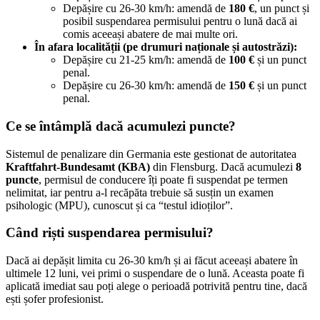
Depășire cu 26-30 km/h: amendă de
180 €
, un punct și
posibil suspendarea permisului pentru o lună dacă ai
comis aceeași abatere de mai multe ori.
În afara localității (pe drumuri naționale și autostrăzi):
Depășire cu 21-25 km/h: amendă de
100 €
și un punct
penal.
Depășire cu 26-30 km/h: amendă de
150 €
și un punct
penal.
Ce se întâmplă dacă acumulezi puncte?
Sistemul de penalizare din Germania este gestionat de autoritatea
Kraftfahrt-Bundesamt (KBA)
din Flensburg. Dacă acumulezi
8
puncte
, permisul de conducere îți poate fi suspendat pe termen
nelimitat, iar pentru a-l recăpăta trebuie să susțin un examen
psihologic (MPU), cunoscut și ca “testul idioților”.
Când riști suspendarea permisului?
Dacă ai depășit limita cu 26-30 km/h și ai făcut aceeași abatere în
ultimele 12 luni, vei primi o suspendare de o lună. Aceasta poate fi
aplicată imediat sau poți alege o perioadă potrivită pentru tine, dacă
ești șofer profesionist.