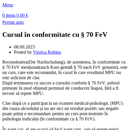
Menu
0
items
0,00
€
Permis auto
Cursul în conformitate cu § 70 FeV
08.09.2023
Posted by
Viorica Robina
Reconstruirea(Die Nachschulung), de asemenea, în conformitate cu
§ 70 FeV menționat(auch Kurs gemäß § 70 nach FeV genannt), este
un curs, care este recomandat, în cazul în care rezultatul MPU nu
este suficient de clar.
După terminarea cu succes a cursului conform § 70 FeV, șoferul
primește în mod obișnuit permisul de conducere înapoi, fără a fi
nevoie să repete MPU.
Cine după ce a participat la un examen medical-psihologic (MPU)
din cauza alcoolului și nu are nici un rezultat pozitiv sau negativ
poate primi o recomandare pentru un curs post-instruire în
psihologia traficului (în conformitate cu § 70 FeV).
În acest caz, el are ocazia să facă acest curs sau să repete testul