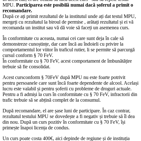
MPU.
Participarea este posibilă numai dacă șoferul a primit o
recomandare.
După ce ați primit rezultatul de la institutul unde ați dat testul MPU,
mergeți cu rezultatul la biroul de permise , arătați rezultatul și ei vă
recomanda un institut sau vă dă voie să faceți un asemenea curs.
În conformitate cu aceasta, numai cei care sunt deja în cale să
demonstreze cunoștințe, dar care încă au îndoieli cu privire la
comportamentul lor viitor în traficul rutier, li se permite să parcurgă
cursul conform § 70 FeV.
În conformitate cu § 70 FeV, acest comportament de îmbunătățire
trebuie să fie consolidat.
Acest cursconform § 70FeV după MPU nu este foarte potrivit
pentru persoanele care sunt încă foarte dependente de alcool. Același
lucru este valabil și pentru șoferii cu probleme de droguri actuale.
Pentru a fi admiși la curs în conformitate cu § 70 FeV, infractorii din
trafic trebuie să se abțină complet de la consumul.
După recomandare, el are șase luni de participare. În caz contrar,
rezultatul testului MPU se dovedește a fi negativ și trebuie să îl dea
din nou. După un curs pozitiv în conformitate cu § 70 FeV, își
primește înapoi licența de condus.
Un curs poate costa 400€, aici depinde de regiune și de instituția