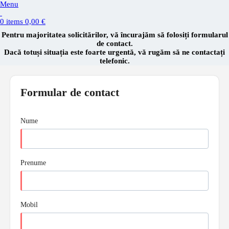
Menu
0
items
0,00
€
Pentru majoritatea solicitărilor, vă încurajăm să folosiți formularul
de contact.
Dacă totuși situația este foarte urgentă, vă rugăm să ne contactați
telefonic.
Formular de contact
Nume
Prenume
Mobil