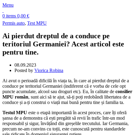
Menu
0
items
0,00
€
Permis auto
,
Test MPU
Ai pierdut dreptul de a conduce pe
teritoriul Germaniei? Acest articol este
pentru tine.
08.09.2023
Posted by
Viorica Robina
Ai avut o perioadă dificilă în viața ta, în care ai pierdut dreptul de a
conduce pe teritoriul Germaniei (indiferent că e vorba de cele opt
puncte acumulate, alcool sau droguri etc). Eu, în calitate de
consilier
MPU
român
, sunt aici să te ajut, să-ți poți redobândi libertatea de a
conduce și a-ți construi o viață mai bună pentru tine și familia ta.
Testul MPU
este o etapă importantă în acest proces, care îți oferă
șansa de a demonstra că ești pregătit să revii în trafic într-un mod
responsabil și sigur, învățând din greșelile trecutului. Iar Germania,
precum ne-am convins cu toții, este cunoscută pentru standardele
sale ridicate în domeniul siguranței rutiere.