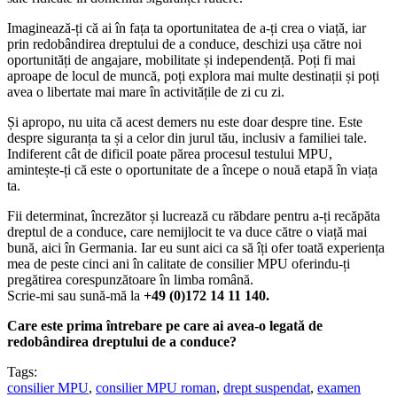
Imaginează-ți că ai în fața ta oportunitatea de a-ți crea o viață, iar
prin redobândirea dreptului de a conduce, deschizi ușa către noi
oportunități de angajare, mobilitate și independență. Poți fi mai
aproape de locul de muncă, poți explora mai multe destinații și poți
avea o libertate mai mare în activitățile de zi cu zi.
Și apropo, nu uita că acest demers nu este doar despre tine. Este
despre siguranța ta și a celor din jurul tău, inclusiv a familiei tale.
Indiferent cât de dificil poate părea procesul testului MPU,
amintește-ți că este o oportunitate de a începe o nouă etapă în viața
ta.
Fii determinat, încrezător și lucrează cu răbdare pentru a-ți recăpăta
dreptul de a conduce, care nemijlocit te va duce către o viață mai
bună, aici în Germania. Iar eu sunt aici ca să îți ofer toată experiența
mea de peste cinci ani în calitate de consilier MPU oferindu-ți
pregătirea corespunzătoare în limba română.
Scrie-mi sau sună-mă la
+49 (0)172 14 11 140.
Care este prima întrebare pe care ai avea-o legată de
redobândirea dreptului de a conduce?
Tags:
consilier MPU
,
consilier MPU roman
,
drept suspendat
,
examen